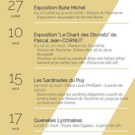
27
Exposition Burle Michel
Du 27 juillet au 9 août 2026 - Maison du Tourisme
juillet
Expositions Aquarelles de Michel Burne
10
Exposition "Le Chant des Discrets" de
Pascal Jean-CORNUT
août
Du 10 au 30 Août - Maison du Tourisme
Maison du Tourisme : Entrée libre. 16 Av. de la
Bourgade
Horaires: du lundi au vendredi 8h30-12h/13h30-17h30
Samedi 9h30-12h30/14h-18h ; Dimanche 10h-12h
15
Les Sardinades du Puy
Samedi 15 Août - Place Louis Philibert - à partir de
août
19h00
Réservation pour les sardines obligatoire à partir du
lundi 3 Août, à la Maison du Tourisme et, jusqu'au lundi
10 Août au Café Crême.
17
Quenelles Lyonnaises
Lundi 17 Aout - Foyer des Cigales - à partir de 12h
août