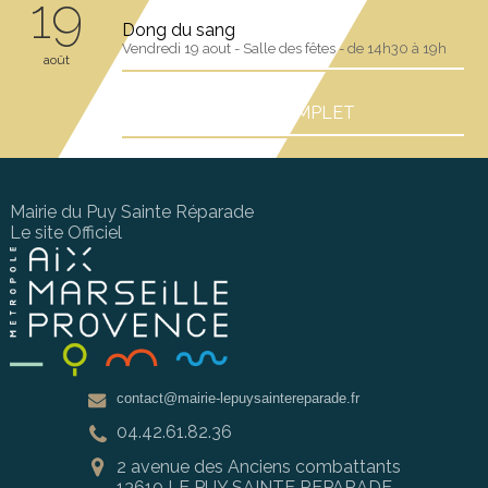
19
Dong du sang
Vendredi 19 aout - Salle des fêtes - de 14h30 à 19h
août
+ VOIR L'AGENDA COMPLET
Mairie du Puy Sainte Réparade
Le site Officiel
contact@mairie-lepuysaintereparade.fr
04.42.61.82.36
2 avenue des Anciens combattants
13610 LE PUY SAINTE REPARADE