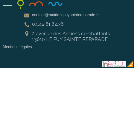
contact@mairie-lepuysaintereparade.fr
04.42.61.82.36
2 avenue des Anciens combattants
13610 LE PUY SAINTE REPARADE
Mentions légales