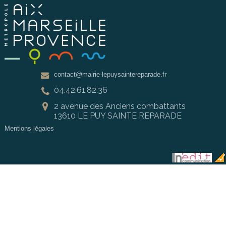
contact@mairie-lepuysaintereparade.fr
04.42.61.82.36
2 avenue des Anciens combattants
13610 LE PUY SAINTE REPARADE
Mentions légales